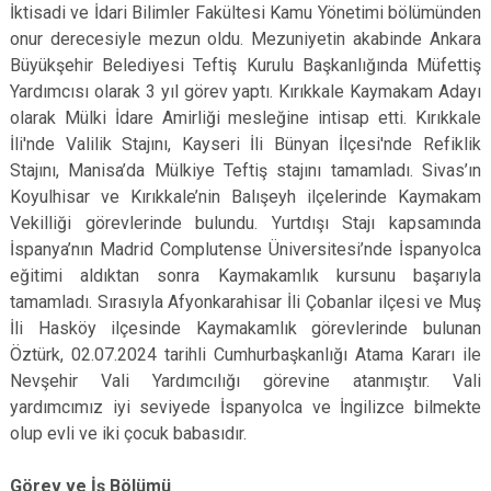
İktisadi ve İdari Bilimler Fakültesi Kamu Yönetimi bölümünden
onur derecesiyle mezun oldu. Mezuniyetin akabinde Ankara
Büyükşehir Belediyesi Teftiş Kurulu Başkanlığında Müfettiş
Yardımcısı olarak 3 yıl görev yaptı. Kırıkkale Kaymakam Adayı
olarak Mülki İdare Amirliği mesleğine intisap etti. Kırıkkale
İli'nde Valilik Stajını, Kayseri İli Bünyan İlçesi'nde Refiklik
Stajını, Manisa’da Mülkiye Teftiş stajını tamamladı. Sivas’ın
Koyulhisar ve Kırıkkale’nin Balışeyh ilçelerinde Kaymakam
Vekilliği görevlerinde bulundu. Yurtdışı Stajı kapsamında
İspanya’nın Madrid Complutense Üniversitesi’nde İspanyolca
eğitimi aldıktan sonra Kaymakamlık kursunu başarıyla
tamamladı. Sırasıyla Afyonkarahisar İli Çobanlar ilçesi ve Muş
İli Hasköy ilçesinde Kaymakamlık görevlerinde bulunan
Öztürk, 02.07.2024 tarihli Cumhurbaşkanlığı Atama Kararı ile
Nevşehir Vali Yardımcılığı görevine atanmıştır. Vali
yardımcımız iyi seviyede İspanyolca ve İngilizce bilmekte
olup evli ve iki çocuk babasıdır.
Görev ve İş Bölümü