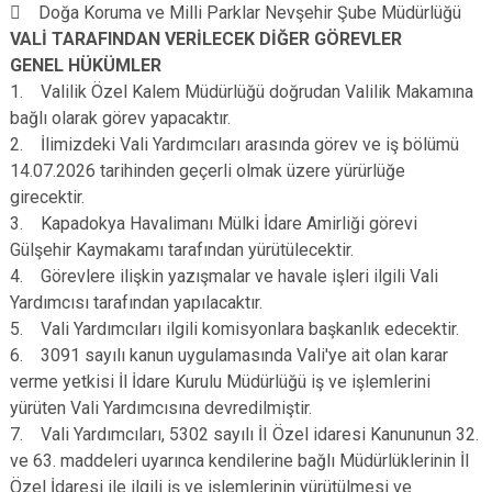
 Doğa Koruma ve Milli Parklar Nevşehir Şube Müdürlüğü
VALİ TARAFINDAN VERİLECEK DİĞER GÖREVLER
GENEL HÜKÜMLER
1. Valilik Özel Kalem Müdürlüğü doğrudan Valilik Makamına
bağlı olarak görev yapacaktır.
2. İlimizdeki Vali Yardımcıları arasında görev ve iş bölümü
14.07.2026 tarihinden geçerli olmak üzere yürürlüğe
girecektir.
3. Kapadokya Havalimanı Mülki İdare Amirliği görevi
Gülşehir Kaymakamı tarafından yürütülecektir.
4. Görevlere ilişkin yazışmalar ve havale işleri ilgili Vali
Yardımcısı tarafından yapılacaktır.
5. Vali Yardımcıları ilgili komisyonlara başkanlık edecektir.
6. 3091 sayılı kanun uygulamasında Vali'ye ait olan karar
verme yetkisi İl İdare Kurulu Müdürlüğü iş ve işlemlerini
yürüten Vali Yardımcısına devredilmiştir.
7. Vali Yardımcıları, 5302 sayılı İI Özel idaresi Kanununun 32.
ve 63. maddeleri uyarınca kendilerine bağlı Müdürlüklerinin İl
Özel İdaresi ile ilgili iş ve işlemlerinin yürütülmesi ve