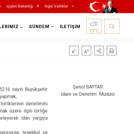
İçişleri Bakanlığı
Diğer Valilikler
LERİMİZ
GÜNDEM
İLETİŞİM
19
°C
Şenol BAYTAR
5216 sayılı Büyükşehir
İdare ve Denetim Müdürü
i yapmak,
irliklerinin denetimini
ak üzere ilgili birliğe
nceleyerek idari yargıya
, müessese, teşekkül ve