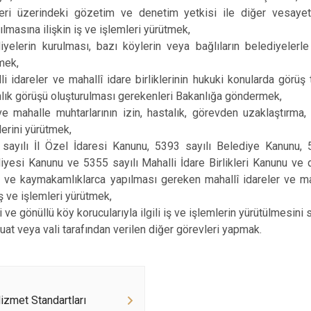
kleri üzerindeki gözetim ve denetim yetkisi ile diğer vesayet
ılmasına ilişkin iş ve işlemleri yürütmek,
iyelerin kurulması, bazı köylerin veya bağlıların belediyelerle
mek,
li idareler ve mahallî idare birliklerinin hukuki konularda görüş
lık görüşü oluşturulması gerekenleri Bakanlığa göndermek,
e mahalle muhtarlarının izin, hastalık, görevden uzaklaştırma, 
lerini yürütmek,
sayılı İl Özel İdaresi Kanunu, 5393 sayılı Belediye Kanunu, 
iyesi Kanunu ve 5355 sayılı Mahalli İdare Birlikleri Kanunu ve d
ik ve kaymakamlıklarca yapılması gereken mahallî idareler ve maha
 iş ve işlemleri yürütmek,
i ve gönüllü köy korucularıyla ilgili iş ve işlemlerin yürütülmesini
at veya vali tarafından verilen diğer görevleri yapmak.
zmet Standartları