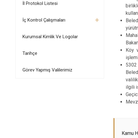
İl Protokol Listesi
birli
kullan
İç Kontrol Çalışmaları
Beled
yürüt
Mahal
Kurumsal Kimlik Ve Logolar
Bakan
Köy v
Tarihçe
işlem
5302 
Görev Yapmış Valilerimiz
Beled
valil
ilgili
Geçic
Mevzu
Kamu Hi