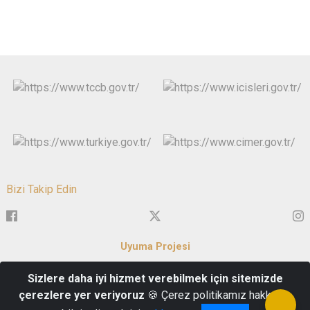
Bizi Takip Edin
Uyuma Projesi
Sizlere daha iyi hizmet verebilmek için sitemizde
350 Evler Mah. Milli İrade Cad. No: 38-40 Merkez/NEVŞEHİR
çerezlere yer veriyoruz
🍪 Çerez politikamız hakkında
Santral: 0384 212 42 22 Fax: 0384 213 05 85