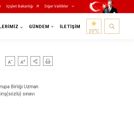
İçişleri Bakanlığı
Diğer Valilikler
LERİMİZ
GÜNDEM
İLETİŞİM
20
°C
vrupa Birliği Uzman
riş(sözlü) sınavı