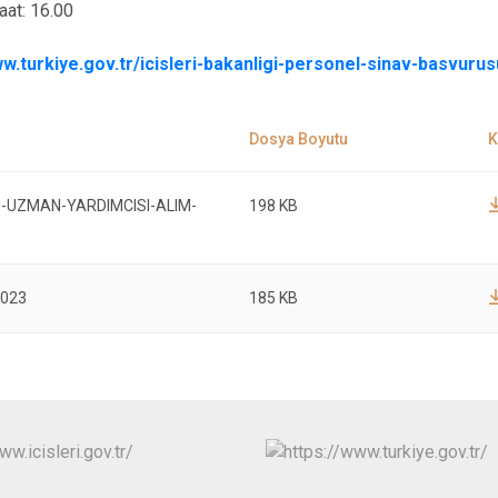
at: 16.00
ww.turkiye.gov.tr/icisleri-bakanligi-personel-sinav-basvurus
GI-UZMAN-YARDIMCISI-ALIM-
198 KB
2023
185 KB